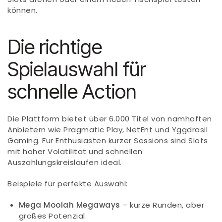
können.
Die richtige
Spielauswahl für
schnelle Action
Die Plattform bietet über 6.000 Titel von namhaften
Anbietern wie Pragmatic Play, NetEnt und Yggdrasil
Gaming. Für Enthusiasten kurzer Sessions sind Slots
mit hoher Volatilität und schnellen
Auszahlungskreisläufen ideal.
Beispiele für perfekte Auswahl:
Mega Moolah Megaways
– kurze Runden, aber
großes Potenzial.