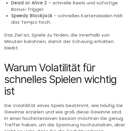
Dead or Alive 2
– schnelle Reels und sofortige
Bonus-Trigger.
Speedy Blackjack
– schnelles Kartendealen hält
das Tempo hoch.
Das Ziel ist, Spiele zu finden, die innerhalb von
Minuten belohnen, damit der Schwung erhalten
bleibt.
Warum Volatilität für
schnelles Spielen wichtig
ist
Die Volatilität eines Spiels bestimmt, wie häufig Sie
Gewinne erzielen und wie groß diese Gewinne sind.
In einer hochintensiven Session möchten Sie genug
Treffer haben, um die Spannung hochzuhalten, aber