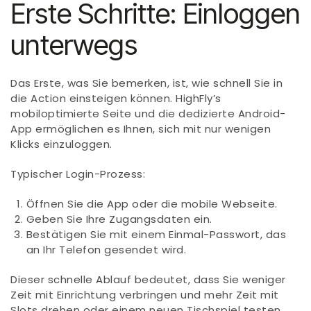
Erste Schritte: Einloggen
unterwegs
Das Erste, was Sie bemerken, ist, wie schnell Sie in
die Action einsteigen können. HighFly’s
mobiloptimierte Seite und die dedizierte Android-
App ermöglichen es Ihnen, sich mit nur wenigen
Klicks einzuloggen.
Typischer Login-Prozess:
Öffnen Sie die App oder die mobile Webseite.
Geben Sie Ihre Zugangsdaten ein.
Bestätigen Sie mit einem Einmal-Passwort, das
an Ihr Telefon gesendet wird.
Dieser schnelle Ablauf bedeutet, dass Sie weniger
Zeit mit Einrichtung verbringen und mehr Zeit mit
Slots drehen oder einem neuen Tischspiel testen