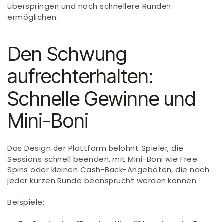
überspringen und noch schnellere Runden
ermöglichen.
Den Schwung
aufrechterhalten:
Schnelle Gewinne und
Mini-Boni
Das Design der Plattform belohnt Spieler, die
Sessions schnell beenden, mit Mini-Boni wie Free
Spins oder kleinen Cash-Back-Angeboten, die nach
jeder kurzen Runde beansprucht werden können.
Beispiele: