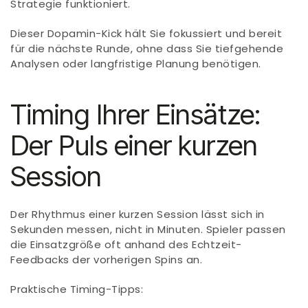
Strategie funktioniert.
Dieser Dopamin-Kick hält Sie fokussiert und bereit
für die nächste Runde, ohne dass Sie tiefgehende
Analysen oder langfristige Planung benötigen.
Timing Ihrer Einsätze:
Der Puls einer kurzen
Session
Der Rhythmus einer kurzen Session lässt sich in
Sekunden messen, nicht in Minuten. Spieler passen
die Einsatzgröße oft anhand des Echtzeit-
Feedbacks der vorherigen Spins an.
Praktische Timing-Tipps: