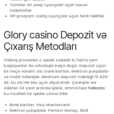
Turnirlər: ən yaxşı oyunçular üçün xüsusi
mükafatlar
VIP proqram: sadiq oyunçular üçün fərdi təkliflər
Glory casino Depozit və
Çıxarış Metodları
Ödəniş prosesləri o qədər sadədir ki, hətta yeni
başlayanlar da rahatlıqla başa düşür. Depozit üçün
bir neçə variant var: bank kartları, elektron pulqabılar
və mobil ödənişlər. Minimum depozit məbləği 10 AZN-
dir, bu da hər kəs üçün əlçatandır. Çıxarışlar isə
adətən 24 saat ərzində işlənir, amma bəzi
hallarda
bu müddət bir qədər uzana bilər.
Bank kartları: Visa, Mastercard
Elektron pulqabılar: Perfect Money, Skrill