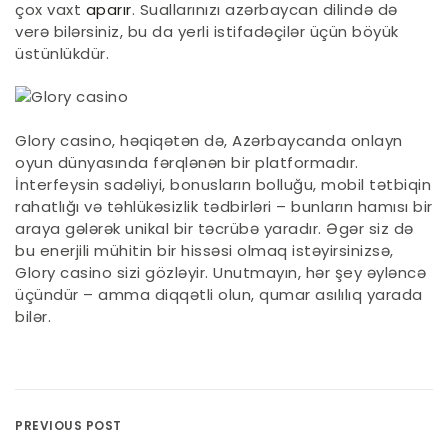
çox vaxt
aparır
. Suallarınızı azərbaycan dilində də
verə bilərsiniz, bu da yerli istifadəçilər üçün böyük
üstünlükdür.
Glory casino, həqiqətən də, Azərbaycanda onlayn
oyun dünyasında fərqlənən bir platformadır.
İnterfeysin sadəliyi, bonusların bolluğu, mobil tətbiqin
rahatlığı və təhlükəsizlik tədbirləri – bunların hamısı bir
araya gələrək unikal bir təcrübə yaradır. Əgər siz də
bu enerjili mühitin bir hissəsi olmaq istəyirsinizsə,
Glory casino sizi gözləyir. Unutmayın, hər şey əyləncə
üçündür – amma diqqətli olun, qumar asılılıq yarada
bilər.
PREVIOUS POST