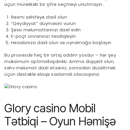
üçün mürəkkəb bir şifrə seçməyi unutmayın.
Rəsmi səhifəyə daxil olun
“Qeydiyyat” düyməsini vurun
Şəxsi məlumatlarınızı daxil edin
E-poçt ünvanınızı təsdiqləyin
Hesabınıza daxil olun və oynamağa başlayın
Bu prosesdə heç bir artıq addım yoxdur – hər şey
maksimum optimallaşdırılıb. Amma diqqətli olun,
səhv məlumat daxil etsəniz, sonradan düzəltmək
üçün dəstəklə əlaqə saxlamalı olacaqsınız.
Glory casino Mobil
Tətbiqi – Oyun Həmişə