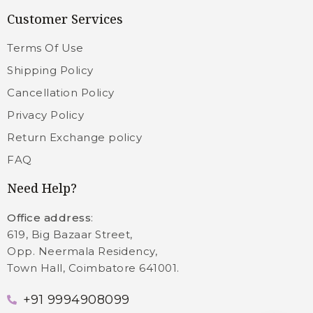
Customer Services
Terms Of Use
Shipping Policy
Cancellation Policy
Privacy Policy
Return Exchange policy
FAQ
Need Help?
Office address
:
619, Big Bazaar Street,
Opp. Neermala Residency,
Town Hall, Coimbatore 641001.
+91 9994908099