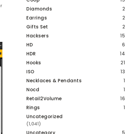
r
Diamonds
2
Earrings
2
Gifts Set
2
Hacksers
15
HD
6
HDR
14
Hooks
21
ISO
13
Necklaces & Pendants
1
Nocd
1
Retail2Volume
16
Rings
1
Uncategorized
(1,041)
Uncategory
5