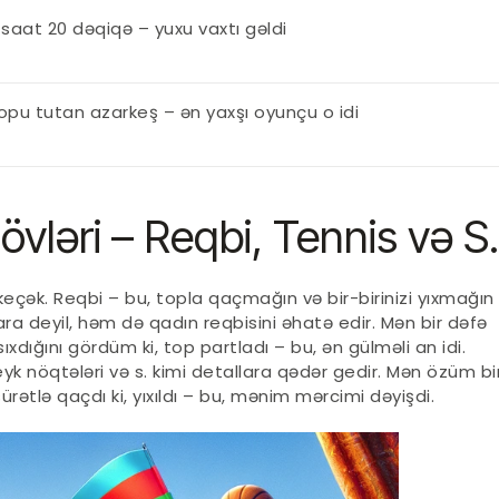
 saat 20 dəqiqə – yuxu vaxtı gəldi
opu tutan azarkeş – ən yaxşı oyunçu o idi
vləri – Reqbi, Tennis və S.
eçək. Reqbi – bu, topla qaçmağın və bir-birinizi yıxmağın
ara deyil, həm də qadın reqbisini əhatə edir. Mən bir dəfə
ığını gördüm ki, top partladı – bu, ən gülməli an idi.
eyk nöqtələri və s. kimi detallara qədər gedir. Mən özüm bi
tlə qaçdı ki, yıxıldı – bu, mənim mərcimi dəyişdi.