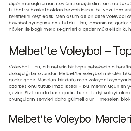
digər maraqlı idman növlərini araşdırdım, amma təkcə
futbol və basketboldan bezmisinizsə, bu yazı tam sizi
tərəflərini kəşf edək. Mən özüm də bir dəfə voleybo
beysbol oyunçusu onu tutdu – bu, idmanın nə qədər qar
növləri ilə bağlı mərc seçimləri o qədər müxtəlifdir ki,
Melbet’te Voleybol – Top
Voleybol – bu, altı nəfərin bir topu şəbəkənin o tərə
dolaşdığı bir oyundur. Melbet’te voleybol mərcləri tək
qədər gedir. Məsələn, bir dəfə mən voleybol oynayarkə
azarkeş onu tutub imza istədi – bu, mənim üçün ən ya
çevirir. Siz burada həm qadın, həm də kişi voleybolu
oyunçuların səhvləri daha gülməli olur – məsələn, bl
Melbet’te Voleybol Mərcləri