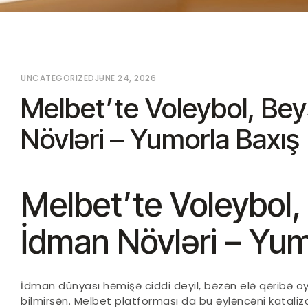
UNCATEGORIZED
JUNE 24, 2026
Melbet’te Voleybol, Bey
Növləri – Yumorla Baxış
Melbet’te Voleybol,
İdman Növləri – Yum
İdman dünyası həmişə ciddi deyil, bəzən elə qəribə o
bilmirsən. Melbet platforması da bu əyləncəni kataliza