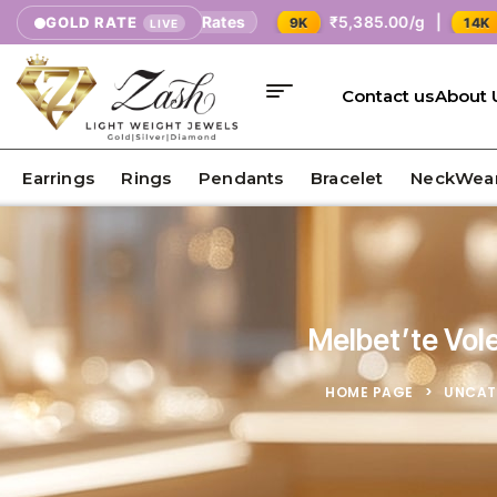
 Today's Rates
₹5,385.00/g |
₹8,377.00/g |
GOLD RATE
9K
14K
LIVE
Contact us
About 
Earrings
Rings
Pendants
Bracelet
NeckWea
Melbet’te Vole
HOME PAGE
>
UNCAT