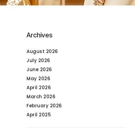
Archives
August 2026
July 2026
June 2026
May 2026
April 2026
March 2026
February 2026
April 2025