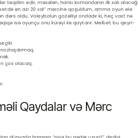
ər təqdim edir, məsələn, hansı komandanın ilk xalı alacağ
 setdə ən azı 20 xal” mərcinə qoşuldum, amma oyun elə
ün dərs oldu. Voleybolun gözəlliyi ondadır ki, heç vaxt nə
əqiqə isə oyunçu onu kürəyi ilə qaytarır. Melbet bu qeyri-
çilir.
qnozlaşdırmaq.
mək.
an çox olacaq.
r.
məli Qaydalar və Mərc
lan dünyada hamının “niyə bu qədər uzun?” dediyi