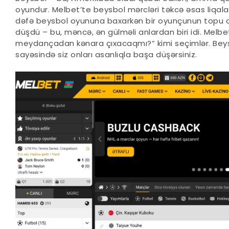
oyundur. Melbet’te beysbol mərcləri təkcə əsas liqalar
dəfə beysbol oyununa baxarkən bir oyunçunun topu 
düşdü – bu, məncə, ən gülməli anlardan biri idi. Melbet
meydançadan kənara çıxacaqmı?” kimi seçimlər. Beys
sayəsində siz onları asanlıqla başa düşərsiniz.