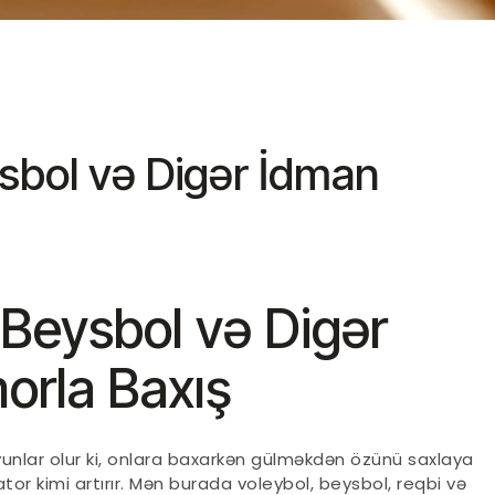
sbol və Digər İdman
 Beysbol və Digər
orla Baxış
yunlar olur ki, onlara baxarkən gülməkdən özünü saxlaya
tor kimi artırır. Mən burada voleybol, beysbol, reqbi və