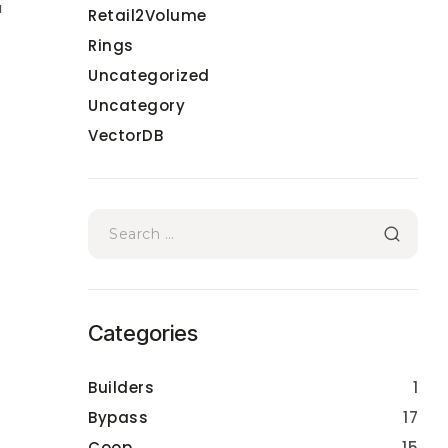
ı
Retail2Volume
Rings
Uncategorized
Uncategory
VectorDB
Categories
Builders
1
Bypass
17
Coop
15