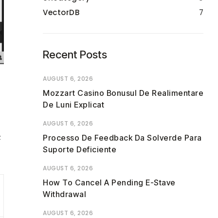
VectorDB
7
Recent Posts
AUGUST 6, 2026
Mozzart Casino Bonusul De Realimentare
De Luni Explicat
AUGUST 6, 2026
z
Processo De Feedback Da Solverde Para
Suporte Deficiente
AUGUST 6, 2026
How To Cancel A Pending E-Stave
Withdrawal
AUGUST 6, 2026