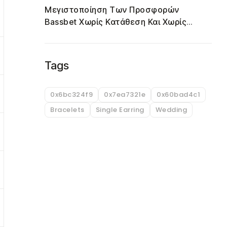
Μεγιστοποίηση Των Προσφορών
Bassbet Χωρίς Κατάθεση Και Χωρίς
Αιτήματα Chargeback
Tags
0x6bc324f9
0x7ea7321e
0x60bad4c1
Bracelets
Single Earring
Wedding