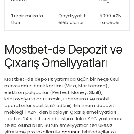
Turnir mükafa
Qeydiyyat t
5000 AZN
tları
ələb olunur
-a qədər
Mostbet-də Depozit və
Çıxarış Əməliyyatları
Mostbet-də depozit yatırmaq üçün bir neçə üsul
mövcuddur: bank kartları (Visa, Mastercard),
elektron pulqabılar (Perfect Money, Skrill),
kriptovalyutalar (Bitcoin, Ethereum) və mobil
operatorlar vasitəsilə ödəniş. Minimum depozit
məbləği 1 AZN-dən başlayır. Çıxarış əməliyyatları
adətən 24 saat ərzində işlənir, lakin KYC yoxlaması
tələb oluna bilər. Bütün əməliyyatlar təhlükəsiz
şifrələmə protokolları ilə
qorunur
. İstifadəçilər öz