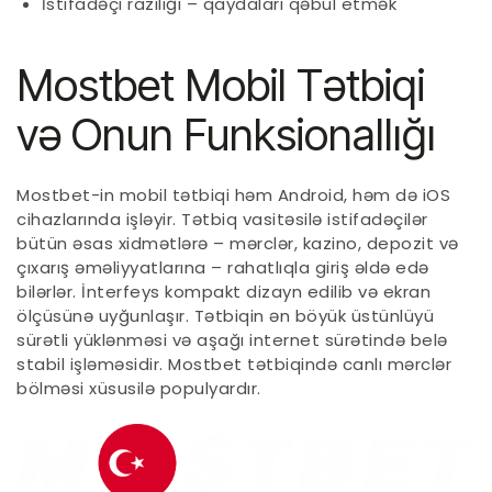
İstifadəçi razılığı – qaydaları qəbul etmək
Mostbet Mobil Tətbiqi
və Onun Funksionallığı
Mostbet-in mobil tətbiqi həm Android, həm də iOS
cihazlarında işləyir. Tətbiq vasitəsilə istifadəçilər
bütün əsas xidmətlərə – mərclər, kazino, depozit və
çıxarış əməliyyatlarına – rahatlıqla giriş əldə edə
bilərlər. İnterfeys kompakt dizayn edilib və ekran
ölçüsünə uyğunlaşır. Tətbiqin ən böyük üstünlüyü
sürətli yüklənməsi və aşağı internet sürətində belə
stabil işləməsidir. Mostbet tətbiqində canlı mərclər
bölməsi xüsusilə populyardır.