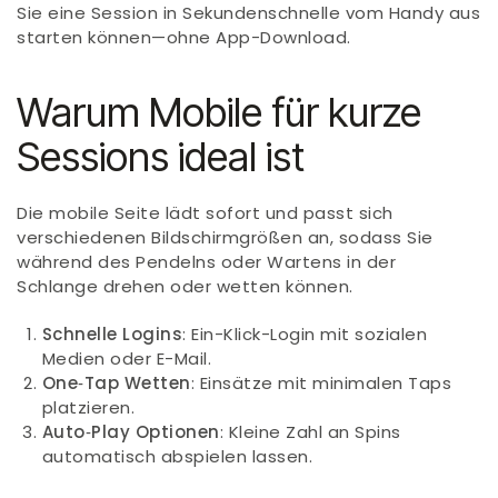
Sie eine Session in Sekundenschnelle vom Handy aus
starten können—ohne App-Download.
Warum Mobile für kurze
Sessions ideal ist
Die mobile Seite lädt sofort und passt sich
verschiedenen Bildschirmgrößen an, sodass Sie
während des Pendelns oder Wartens in der
Schlange drehen oder wetten können.
Schnelle Logins
: Ein-Klick-Login mit sozialen
Medien oder E-Mail.
One‑Tap Wetten
: Einsätze mit minimalen Taps
platzieren.
Auto‑Play Optionen
: Kleine Zahl an Spins
automatisch abspielen lassen.