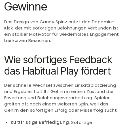
Gewinne
Das Design von Candy Spinz nutzt den Dopamin-
Kick, der mit sofortigen Belohnungen verbunden ist—
ein starker Motivator für wiederholtes Engagement
bei kurzen Besuchen.
Wie sofortiges Feedback
das Habitual Play fördert
Der schnelle Wechsel zwischen Einsatzplatzierung
und Ergebnis hält Ihr Gehirn in einem Zustand der
Erwartung und Belohnungsverarbeitung. Spieler
greifen oft nach einem weiteren Spin, weil das
Gehirn den sofortigen Erfolg oder Misserfolg sucht.
Kurzfristige Befriedigung
: Sofortige