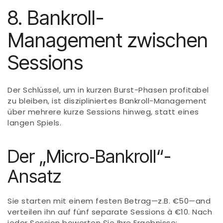
8. Bankroll-
Management zwischen
Sessions
Der Schlüssel, um in kurzen Burst-Phasen profitabel
zu bleiben, ist diszipliniertes Bankroll-Management
über mehrere kurze Sessions hinweg, statt eines
langen Spiels.
Der „Micro‑Bankroll“-
Ansatz
Sie starten mit einem festen Betrag—z.B. €50—and
verteilen ihn auf fünf separate Sessions à €10. Nach
jeder Session bewerten Sie Ihre Ergebnisse: