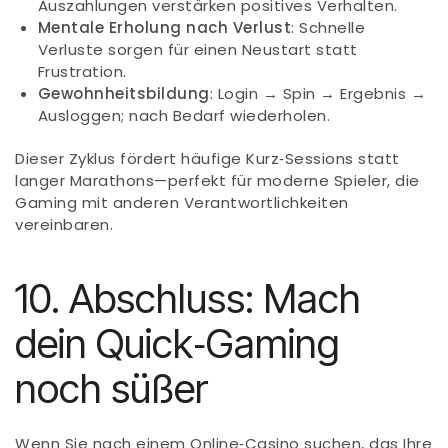
Auszahlungen verstärken positives Verhalten.
Mentale Erholung nach Verlust
: Schnelle
Verluste sorgen für einen Neustart statt
Frustration.
Gewohnheitsbildung
: Login → Spin → Ergebnis →
Ausloggen; nach Bedarf wiederholen.
Dieser Zyklus fördert häufige Kurz‑Sessions statt
langer Marathons—perfekt für moderne Spieler, die
Gaming mit anderen Verantwortlichkeiten
vereinbaren.
10. Abschluss: Mach
dein Quick‑Gaming
noch süßer
Wenn Sie nach einem Online‑Casino suchen, das Ihre