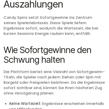
Auszahlungen
Candy Spinz setzt Sofortgewinne ins Zentrum
seines Spielerlebnisses. Diese Spiele liefern
Ergebnisse sofort, wodurch die Wartezeit, die bei
kurzen Sessions Energie rauben kann, entfällt.
Wie Sofortgewinne den
Schwung halten
Die Plattform bietet eine Vielzahl von Sofortgewinn-
Titeln, die Spieler nach jedem Ziehen oder Spin mit
Bargeld oder Freispielen belohnen. Da die Ergebnisse
sofort sichtbar sind, können Sie Ihren nächsten Zug
ohne Verzögerung planen.
Keine Wartezeit
: Ergebnisse erscheinen innerhalb
von Millisekunden.