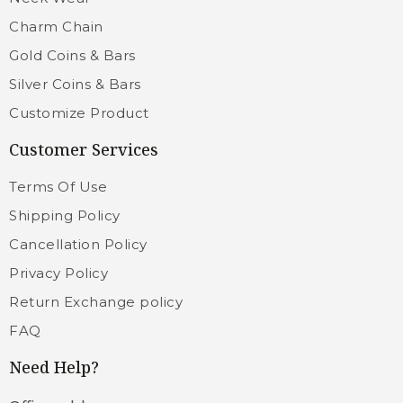
Charm Chain
Gold Coins & Bars
Silver Coins & Bars
Customize Product
Customer Services
Terms Of Use
Shipping Policy
Cancellation Policy
Privacy Policy
Return Exchange policy
FAQ
Need Help?