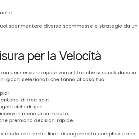
tante.
, puoi sperimentare diverse scommesse e strategie da un
isura per la Velocità
, ma per sessioni rapide vorrai titoli che si concludano in
ni giochi selezionati che fanno al caso tuo:
idi.
tantanei di free‑spin.
ngolo ciclo di spin.
vincere in meno di un minuto.
 che premiano decisioni rapide.
ssicurando che anche linee di pagamento complesse non