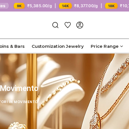
₹5,385.00/g |
₹8,377.00/g |
₹10,771.00/g
9K
14K
18K
Coins & Bars
Customization Jewelry
Price Range
n Movimento
TORI IN MOVIMENTO