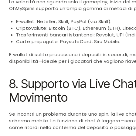
La velocità non riguarda solo il gameplay; inizia dal
OhMySpins supporta un’ampia gamma di metodi di p
E‑wallet: Neteller, Skrill, PayPal (via Skrill).
Criptovalute: Bitcoin (BTC), Ethereum (ETH), Liteco
Trasferimenti bancari istantanei: Revolut, UPI (Indi
Carte prepagate: PaysafeCard, Siru Mobile.
E‑wallet di solito processano i depositi in secondi, 
disponibilità—ideale per i giocatori che vogliono riav
8. Supporto via Live Chat
Movimento
Se incontri un problema durante uno spin, la live ch
schermo mobile. La funzione di chat è leggera—senz
come ritardi nella conferma del deposito o passaggi d