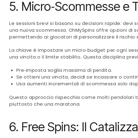
5. Micro‑Scommesse e T
Le sessioni brevi si basano su decisioni rapide: de
una nuova scommessa. OhMySpins offre opzioni di sco
permettendo ai giocatori di personalizzare il rischio
La chiave è impostare un micro‑budget per ogni ses
una vincita o il limite stabilito. Questa disciplina p
Pre‑imposta soglia massima di perdita.
Se ottieni una vincita, decidi se incassare o conti
Usa aumenti incrementali di scommessa solo dopo 
Questo approccio rispecchia come molti pendolari t
piuttosto che una maratona.
6. Free Spins: Il Catalizz