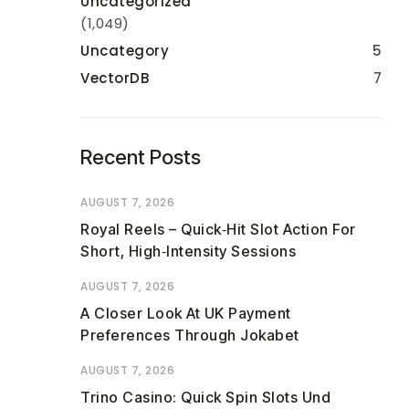
Uncategorized
(1,049)
Uncategory
5
VectorDB
7
Recent Posts
AUGUST 7, 2026
Royal Reels – Quick‑Hit Slot Action For
Short, High‑Intensity Sessions
AUGUST 7, 2026
A Closer Look At UK Payment
Preferences Through Jokabet
AUGUST 7, 2026
Trino Casino: Quick Spin Slots Und