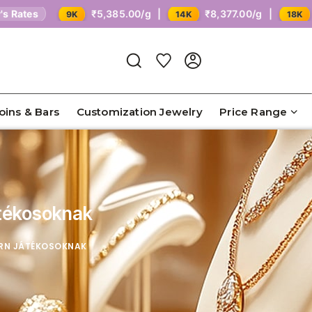
₹5,385.00/g |
₹8,377.00/g |
₹10,771.0
9K
14K
18K
Coins & Bars
Customization Jewelry
Price Range
átékosoknak
ERN JÁTÉKOSOKNAK