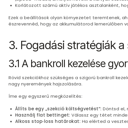
Korlátozott számú aktív játékos asztalanként, ho
Ezek a beállítások olyan környezetet teremtenek, aho
észrevennéd, hogy az akkumulátorod lemerülőben v
3. Fogadási stratégiák a
3.1 A bankroll kezelése gyo
Rövid szekciókhoz szükséges a szigorú bankroll kezel
nagy nyeremények hajszolására.
Íme egy egyszerű megközelítés:
Állíts be egy „szekció költségvetést”:
Döntsd el, 
Használj flat bettinget:
Válassz egy tétet minden
Alkoss stop‑loss határokat:
Ha elérted a veszte