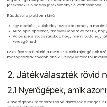
játékosok is hibátlan játékélményt élvezhessenek.
Ráadásul a platform kínál:
Egy dedikált „Quick Play” szekciót, amely a maximáli
Auto‑spin opciókat, amelyek lehetővé teszik, hogy
Valós idejű statisztikákat, hogy mérni tudd egy j
keresgélned
Ez az összes funkció a rövid szekciók rajongóinak s
mozoghatnak tovább anélkül, hogy várakozniuk kelle
2. Játékválaszték rövid
2.1 Nyerőgépek, amik azonna
A nyerőgépek természetes választások a magas inte