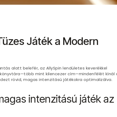
‑Tüzes Játék a Modern
ntás alatt belefér, az AllySpin lendületes keverékkel
s könyvtára—több mint kilencezer cím—mindenfélét kínál 
ndezt rövid, magas intenzitású játékokra optimalizálva.
, magas intenzitású játék az