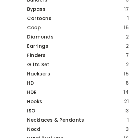
Bypass
17
Cartoons
1
Coop
15
Diamonds
2
Earrings
2
Finders
7
Gifts Set
2
Hacksers
15
HD
6
HDR
14
Hooks
21
ISO
13
Necklaces & Pendants
1
Nocd
3