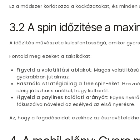
Ez a módszer korlátozza a kockázatokat, és minden s
3.2 A spin időzítése a max
A időzítés művészete kulcsfontosságú, amikor gyors
Fontold meg ezeket a taktikákat:
Figyeld a volatilitási ablakot:
Magas volatilitású 
gyakrabban jutalmaz.
Használd stratégiailag a free spin-eket:
Használ
ideig játszhass anélkül, hogy költenél.
Figyeld a paylines találati arányát:
Egyes nyerő
fókuszálva növeled az esélyed az első nyerésre.
Az, hogy a fogadásaidat ezekhez az észrevételekhez 