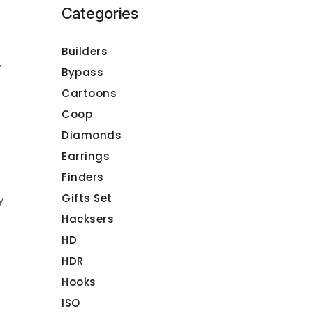
Categories
Builders
,
Bypass
Cartoons
Coop
Diamonds
Earrings
Finders
Gifts Set
y
Hacksers
HD
HDR
Hooks
ISO