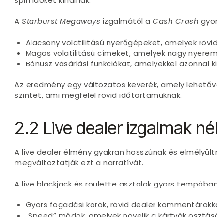
spin időket kínálnak.
A
Starburst Megaways
izgalmától a
Cash Crash
gyor
Alacsony volatilitású nyerőgépeket, amelyek rövi
Magas volatilitású címeket, amelyek nagy nyere
Bónusz vásárlási funkciókat, amelyekkel azonnal k
Az eredmény egy változatos keverék, amely lehetővé 
szintet, ami megfelel rövid időtartamuknak.
2.2 Live dealer izgalmak né
A live dealer élmény gyakran hosszúnak és elmélyültn
megváltoztatják ezt a narratívát.
A live blackjack és roulette asztalok gyors tempóban
Gyors fogadási körök, rövid dealer kommentárokk
„Speed” módok, amelyek növelik a kártyák osztá