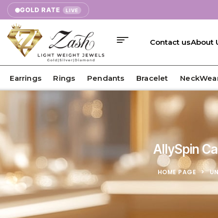
GOLD RATE
LIVE
Contact us
About 
Earrings
Rings
Pendants
Bracelet
NeckWea
AllySpin C
HOME PAGE
>
U