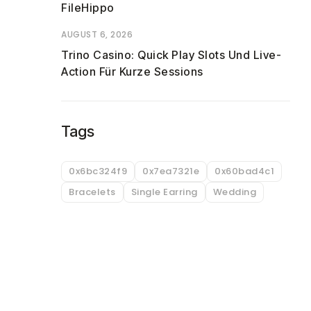
FileHippo
AUGUST 6, 2026
Trino Casino: Quick Play Slots Und Live-
Action Für Kurze Sessions
Tags
0x6bc324f9
0x7ea7321e
0x60bad4c1
Bracelets
Single Earring
Wedding