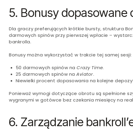
5. Bonusy dopasowane d
Dla graczy preferujących krótkie bursty, struktura 
darmowych spinów przy pierwszej wpłacie – wystarc
bankrolla.
Bonusy można wykorzystać w trakcie tej samej sesji:
50 darmowych spinów na
Crazy Time
.
25 darmowych spinów na
Aviator
.
Niewielki procent dopasowania na kolejne depo
Ponieważ wymogi dotyczące obrotu są spełnione szyb
wygranymi w gotówce bez czekania miesięcy na reali
6. Zarządzanie bankroll’