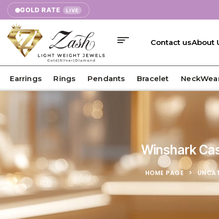
GOLD RATE
LIVE
Contact us
About 
Earrings
Rings
Pendants
Bracelet
NeckWea
Winshark Casi
HOME PAGE
>
UNCAT