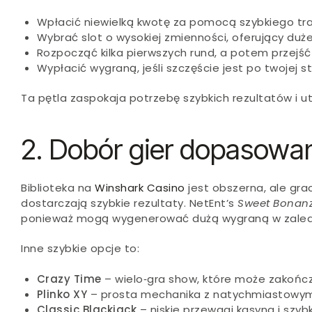
Wpłacić niewielką kwotę za pomocą szybkiego tr
Wybrać slot o wysokiej zmienności, oferujący duż
Rozpocząć kilka pierwszych rund, a potem przejść 
Wypłacić wygraną, jeśli szczęście jest po twojej st
Ta pętla zaspokaja potrzebę szybkich rezultatów i
2. Dobór gier dopasowa
Biblioteka na
Winshark Casino
jest obszerna, ale grac
dostarczają szybkie rezultaty. NetEnt’s
Sweet Bonan
ponieważ mogą wygenerować dużą wygraną w zaledwi
Inne szybkie opcje to:
Crazy Time
– wielo‑gra show, które może zakończ
Plinko XY
– prosta mechanika z natychmiastowym
Classic Blackjack
– niskie przewagi kasyna i szybk