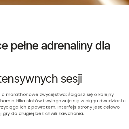
e pełne adrenaliny dla
intensywnych sesji
ię o marathonowe zwycięstwa; ścigasz się o kolejny
uchamia kilka slotów i wylogowuje się w ciągu dwudziestu
zyciąga ich z powrotem. Interfejs strony jest celowo
j gry do drugiej bez chwili zawahania.