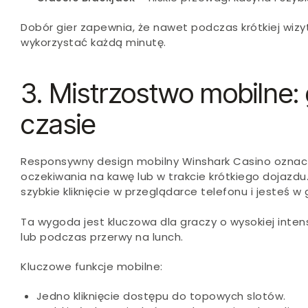
Dobór gier zapewnia, że nawet podczas krótkiej wizy
wykorzystać każdą minutę.
3. Mistrzostwo mobilne:
czasie
Responsywny design mobilny Winshark Casino oznacz
oczekiwania na kawę lub w trakcie krótkiego dojazdu
szybkie kliknięcie w przeglądarce telefonu i jesteś w 
Ta wygoda jest kluczowa dla graczy o wysokiej inten
lub podczas przerwy na lunch.
Kluczowe funkcje mobilne:
Jedno kliknięcie dostępu do topowych slotów.