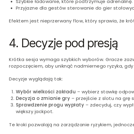
Szybkie ładowanie, które podtrzymuje adrenalinę.
Przyjazne dla gestów sterowanie do gier stołowyc
Efektem jest nieprzerwany flow, który sprawia, że kró
4. Decyzje pod presją
Krótka sesja wymaga szybkich wyborów. Gracze zazwy
rozpoczęciem, aby uniknąć nadmiernego ryzyka, gdy 
Decyzje wyglądają tak:
Wybór wielkości zakładu
– wybierz stawkę odpow
Decyzja o zmianie gry
– przejście z slotu na grę 
Sprawdzenie progu wypłaty
– zdecyduj, czy wypł
większy jackpot.
Te kroki pozwalają na zarządzanie ryzykiem, jedno