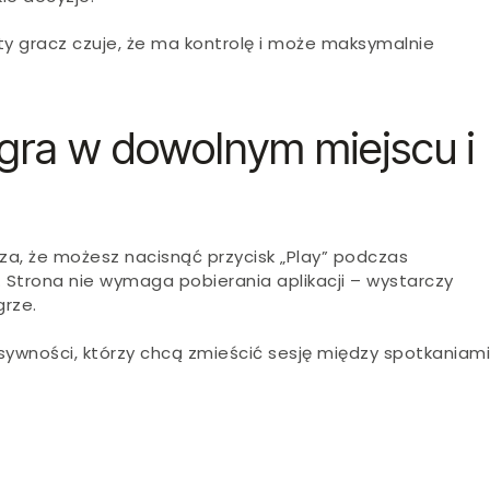
ty gracz czuje, że ma kontrolę i może maksymalnie
 gra w dowolnym miejscu i
a, że możesz nacisnąć przycisk „Play” podczas
. Strona nie wymaga pobierania aplikacji – wystarczy
grze.
sywności, którzy chcą zmieścić sesję między spotkaniami