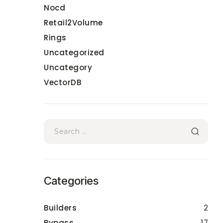
Nocd
Retail2Volume
Rings
Uncategorized
Uncategory
VectorDB
Categories
Builders
2
Bypass
17