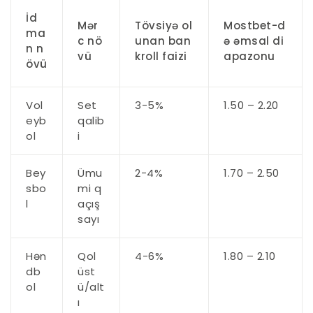
İd
Mər
Tövsiyə ol
Mostbet-d
ma
c nö
unan ban
ə əmsal di
n n
vü
kroll faizi
apazonu
övü
Vol
Set
3-5%
1.50 – 2.20
eyb
qalib
ol
i
Bey
Ümu
2-4%
1.70 – 2.50
sbo
mi q
l
açış
sayı
Hən
Qol
4-6%
1.80 – 2.10
db
üst
ol
ü/alt
ı