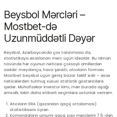
Beysbol Mərcləri –
Mostbet-də
Uzunmüddətli Dəyər
Beysbol, Azərbaycanda çox tanınmasa da,
statistikaya əsaslanan mərc üçün idealdır. Bu idman
növündə hər oyunun nəticəsi çoxsaylı amillərdən
asılıdır: meydança, hava şəraiti, atıcıların forması.
Mostbet beysbol üçün geniş bazar təklif edir – əsas
nəticələrdən tutmuş xüsusi statistik göstəricilərə
qədər. Mühafizəkar investor kimi, mən burada aşağı
əmsallı, lakin daha etibarlı seçimlərə üstünlük verirəm.
Atıcıların ERA (qazanılan qaçış ortalaması)
statistikasını öyrən
Komandaların ümumi qaçış sayı mərclərini 7.5-dən