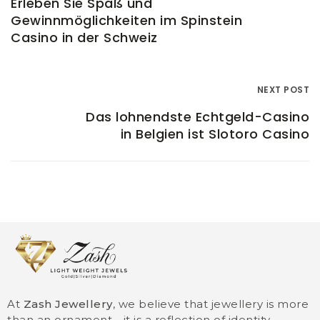
Erleben Sie Spaß und
Gewinnmöglichkeiten im Spinstein
Casino in der Schweiz
NEXT POST
Das lohnendste Echtgeld-Casino
in Belgien ist Slotoro Casino
At
Zash Jewellery
, we believe that jewellery is more
than an ornament—it is a reflection of identity,