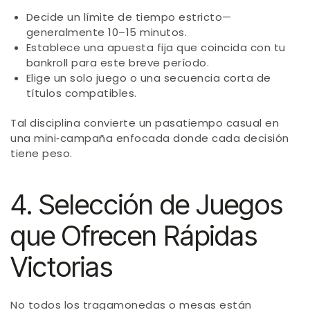
Decide un límite de tiempo estricto—
generalmente 10–15 minutos.
Establece una apuesta fija que coincida con tu
bankroll para este breve período.
Elige un solo juego o una secuencia corta de
títulos compatibles.
Tal disciplina convierte un pasatiempo casual en
una mini‑campaña enfocada donde cada decisión
tiene peso.
4. Selección de Juegos
que Ofrecen Rápidas
Victorias
No todos los tragamonedas o mesas están