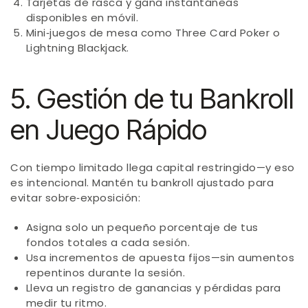
Tarjetas de rasca y gana instantáneas
disponibles en móvil.
Mini‑juegos de mesa como Three Card Poker o
Lightning Blackjack.
5. Gestión de tu Bankroll
en Juego Rápido
Con tiempo limitado llega capital restringido—y eso
es intencional. Mantén tu bankroll ajustado para
evitar sobre‑exposición:
Asigna solo un pequeño porcentaje de tus
fondos totales a cada sesión.
Usa incrementos de apuesta fijos—sin aumentos
repentinos durante la sesión.
Lleva un registro de ganancias y pérdidas para
medir tu ritmo.