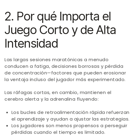
2. Por qué Importa el
Juego Corto y de Alta
Intensidad
Las largas sesiones maratónicas a menudo
conducen a fatiga, decisiones borrosas y pérdida
de concentración—factores que pueden erosionar
la ventaja incluso del jugador más experimentado.
Las ráfagas cortas, en cambio, mantienen el
cerebro alerta y la adrenalina fluyendo:
Los bucles de retroalimentación rápida refuerzan
el aprendizaje y ayudan a ajustar las estrategias.
Los jugadores son menos propensos a perseguir
pérdidas cuando el tiempo es limitado.