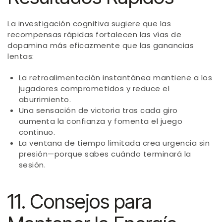
La investigación cognitiva sugiere que las
recompensas rápidas fortalecen las vías de
dopamina más eficazmente que las ganancias
lentas:
La retroalimentación instantánea mantiene a los
jugadores comprometidos y reduce el
aburrimiento.
Una sensación de victoria tras cada giro
aumenta la confianza y fomenta el juego
continuo.
La ventana de tiempo limitada crea urgencia sin
presión—porque sabes cuándo terminará la
sesión.
11. Consejos para