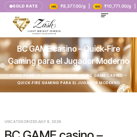
₹5,385.00/g |
₹8,377.00/g |
₹10,771.00/g |
GOLD RATE
14K
18K
BC GAME casino – Quick‑Fire
Gaming para el Jugador Moderno
HOME PAGE
>
UNCATEGORIZED
>
BC GAME CASINO –
QUICK‑FIRE GAMING PARA EL JUGADOR MODERNO
UNCATEGORIZED
JULY 8, 2026
BC GAME casino –